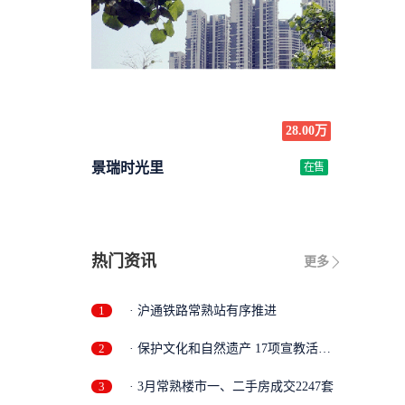
28.00万
景瑞时光里
在售
热门资讯
更多
1
· 沪通铁路常熟站有序推进
2
· 保护文化和自然遗产 17项宣教活动
精彩...
3
· 3月常熟楼市一、二手房成交2247套