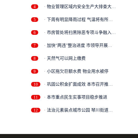
4
· 物业管理区域内安全生产大排查大整
治...
5
· 下周有明显降雨过程 气温将有所回
落
6
· 市房管处将扫黑除恶专项斗争融入日
常...
7
· 加快“两违”整治进度 市领导开展三
泾...
8
· 天然气可以网上缴费
9
· 小区拖欠巨额水费 物业用水被停
10
· 巩固公积金扩面成效 本市召开推进
会部...
11
· 本市重点民生实事项目稳步推进
12
· 法治元素装点城市公园 琴川街道法
治文...