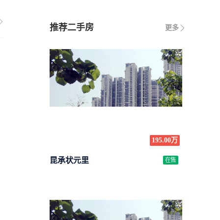
推荐二手房
更多
195.00万
昆承状元里
在售