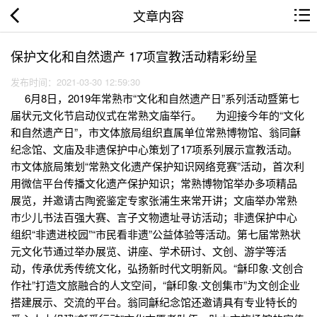
文章内容
保护文化和自然遗产 17项宣教活动精彩纷呈
发布时间：2021-03-30 12:59:30
6月8日，2019年常熟市“文化和自然遗产日”系列活动暨第七
届状元文化节启动仪式在常熟文庙举行。 为迎接今年的“文化
和自然遗产日”，市文体旅局组织直属单位常熟博物馆、翁同龢
纪念馆、文庙及非遗保护中心策划了17项系列展示宣教活动。
市文体旅局策划“常熟文化遗产保护知识网络竞赛”活动，首次利
用微信平台传播文化遗产保护知识；常熟博物馆举办多项精品
展览，并邀请古陶瓷鉴定专家张浦生来常开讲；文庙举办常熟
市少儿书法百强大赛、言子文物遗址寻访活动；非遗保护中心
组织“非遗进校园”“市民看非遗”公益体验等活动。第七届常熟状
元文化节通过举办展览、讲座、学术研讨、文创、游学等活
动，传承优秀传统文化，弘扬新时代文明新风。“龢印象·文创合
作社”打造文旅融合的人文空间，“龢印象·文创集市”为文创企业
搭建展示、交流的平台。翁同龢纪念馆还邀请具有专业特长的