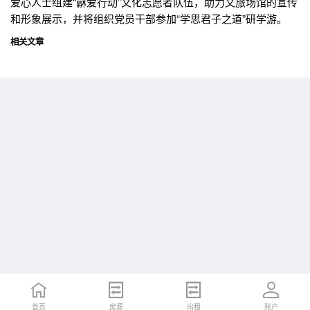
爱心人士组建“龢爱行动”文化志愿者队伍，助力文旅场馆的宣传
和形象展示，并将组织党员干部参加“学思君子之道”研学游。
相关文章
首页
首页
招聘
房源
简历
出租
账户
账户