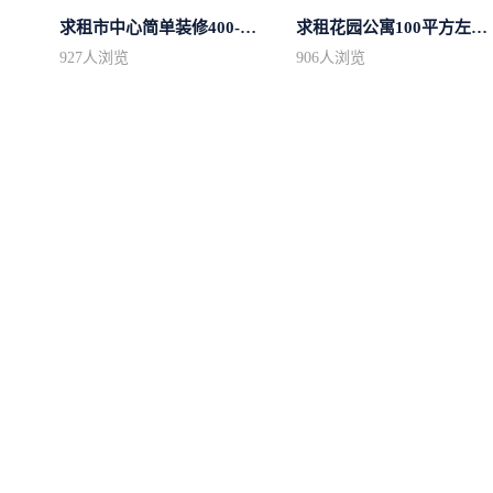
求租市中心简单装修400-500
求租花园公寓100平方左右，电梯房
927
人浏览
906
人浏览