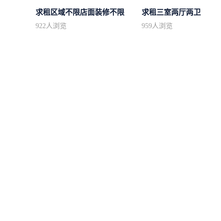
求租区域不限店面装修不限
求租三室两厅两卫
922
人浏览
959
人浏览