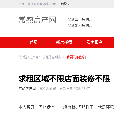
您好，欢迎来到常熟房产网！
请登录
常熟房产网
最新二手房信息
最新出租房信息
首页
新房楼盘
看房报名
常熟房产网
>
求租信息列表
>
[
我要发布信息
]
求租区域不限店面装修不限
常熟房产网
922
人浏览
更新日期2026.08.07
本人想开一间棋盘室，一般也就6间那样子，就是环