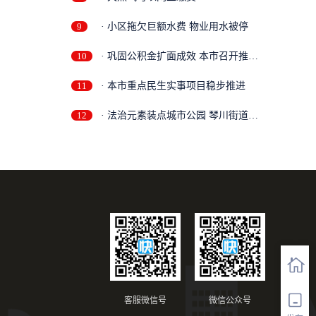
9
· 小区拖欠巨额水费 物业用水被停
10
· 巩固公积金扩面成效 本市召开推进
会部...
11
· 本市重点民生实事项目稳步推进
12
· 法治元素装点城市公园 琴川街道法
治文...
客服微信号
微信公众号