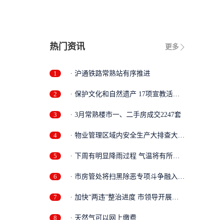
热门资讯
更多
1
· 沪通铁路常熟站有序推进
2
· 保护文化和自然遗产 17项宣教活动
精彩...
3
· 3月常熟楼市一、二手房成交2247套
4
· 物业管理区域内安全生产大排查大整
治...
5
· 下周有明显降雨过程 气温将有所回
落
6
· 市房管处将扫黑除恶专项斗争融入日
常...
7
· 加快“两违”整治进度 市领导开展三
泾...
8
· 天然气可以网上缴费