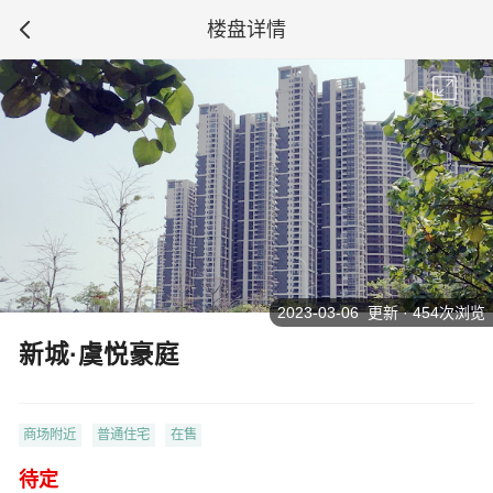
楼盘详情
2023-03-06 更新 · 454次浏览
新城·虞悦豪庭
商场附近
普通住宅
在售
待定